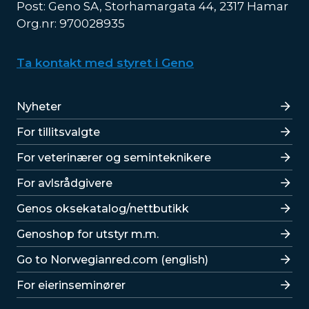
Post: Geno SA, Storhamargata 44, 2317 Hamar
Org.nr: 970028935
Ta kontakt med styret i Geno
Lenker
Nyheter
For tillitsvalgte
For veterinærer og seminteknikere
For avlsrådgivere
Lenker
Genos oksekatalog/nettbutikk
Genoshop for utstyr m.m.
Go to Norwegianred.com (english)
For eierinseminører