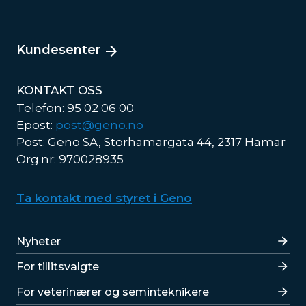
Kundesenter
KONTAKT OSS
Telefon: 95 02 06 00
Epost:
post@geno.no
Post: Geno SA, Storhamargata 44, 2317 Hamar
Org.nr: 970028935
Ta kontakt med styret i Geno
Lenker
Nyheter
For tillitsvalgte
For veterinærer og seminteknikere