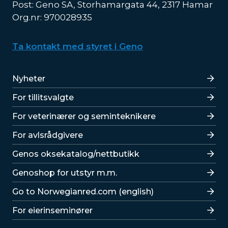
Post: Geno SA, Storhamargata 44, 2317 Hamar
Org.nr: 970028935
Ta kontakt med styret i Geno
Lenker
Nyheter
For tillitsvalgte
For veterinærer og seminteknikere
For avlsrådgivere
Lenker
Genos oksekatalog/nettbutikk
Genoshop for utstyr m.m.
Go to Norwegianred.com (english)
For eierinseminører