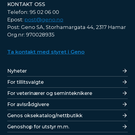
KONTAKT OSS
Telefon: 95 02 06 00
Epost:
post@geno.no
Post: Geno SA, Storhamargata 44, 2317 Hamar
Org.nr: 970028935
Ta kontakt med styret i Geno
Lenker
Nyheter
For tillitsvalgte
For veterinærer og seminteknikere
For avlsrådgivere
Lenker
Genos oksekatalog/nettbutikk
Genoshop for utstyr m.m.