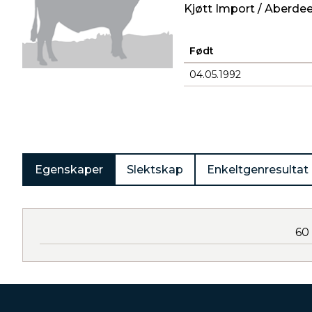
Kjøtt Import / Aberde
Født
04.05.1992
Produkter
Egenskaper
Slektskap
Enkeltgenresultat
60