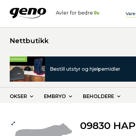
Avler for bedre
liv
Vare
Nettbutikk
Bestill utstyr og hjelpemidler
OKSER
EMBRYO
BEHOLDERE
09830 HAP