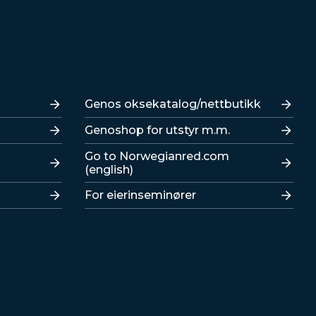
Lenker
Genos oksekatalog/nettbutikk
Genoshop for utstyr m.m.
Go to Norwegianred.com
(english)
For eierinseminører