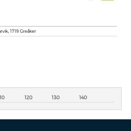
rvik, 1719 Greåker
110
120
130
140