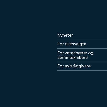
Lenker
Nyheter
For tillitsvalgte
For veterinærer og
seminteknikere
For avlsrådgivere