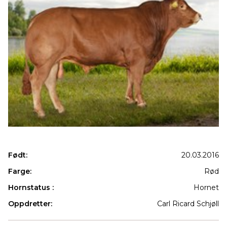
Født:
20.03.2016
Farge:
Rød
Hornstatus :
Hornet
Oppdretter:
Carl Ricard Schjøll
Produkter