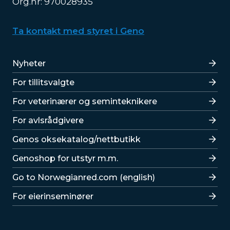
Org.nr: 970028935
Ta kontakt med styret i Geno
Lenker
Nyheter
For tillitsvalgte
For veterinærer og seminteknikere
For avlsrådgivere
Lenker
Genos oksekatalog/nettbutikk
Genoshop for utstyr m.m.
Go to Norwegianred.com (english)
For eierinseminører