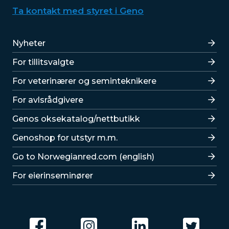
Ta kontakt med styret i Geno
Lenker
Nyheter
For tillitsvalgte
For veterinærer og seminteknikere
For avlsrådgivere
Lenker
Genos oksekatalog/nettbutikk
Genoshop for utstyr m.m.
Go to Norwegianred.com (english)
For eierinseminører