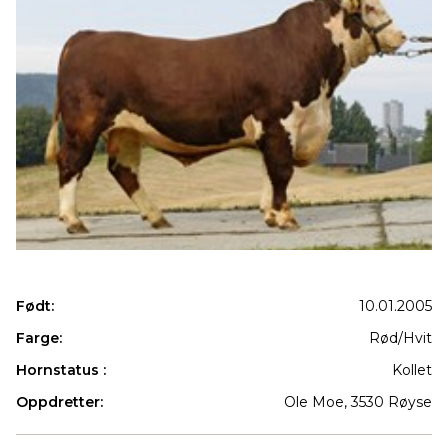
Født:
10.01.2005
Farge:
Rød/Hvit
Hornstatus :
Kollet
Oppdretter:
Ole Moe, 3530 Røyse
Produkter