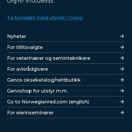
Org.nr: 970028935
Ta kontakt med styret i Geno
Lenker
Nyheter
For tillitsvalgte
For veterinærer og seminteknikere
For avlsrådgivere
Lenker
Genos oksekatalog/nettbutikk
Genoshop for utstyr m.m.
Go to Norwegianred.com (english)
For eierinseminører