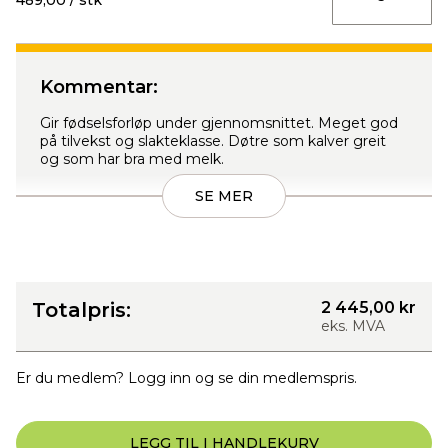
489,00 / stk
Kommentar:
Gir fødselsforløp under gjennomsnittet. Meget god
på tilvekst og slakteklasse. Døtre som kalver greit
og som har bra med melk.
SE MER
Totalpris:
2 445,00 kr
eks. MVA
Er du medlem? Logg inn og se din medlemspris.
LEGG TIL I HANDLEKURV