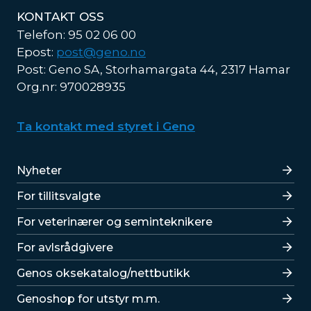
KONTAKT OSS
Telefon: 95 02 06 00
Epost:
post@geno.no
Post: Geno SA, Storhamargata 44, 2317 Hamar
Org.nr: 970028935
Ta kontakt med styret i Geno
Lenker
Nyheter
For tillitsvalgte
For veterinærer og seminteknikere
For avlsrådgivere
Lenker
Genos oksekatalog/nettbutikk
Genoshop for utstyr m.m.