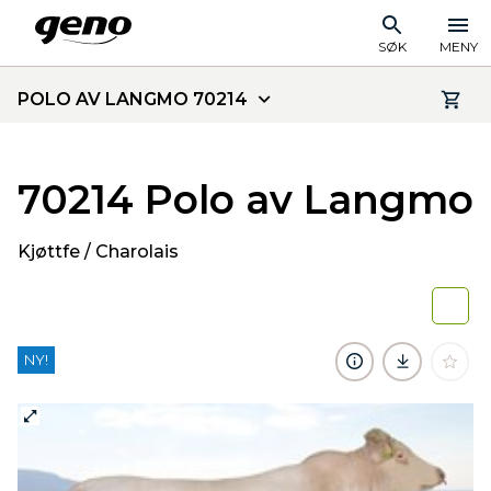
SØK
MENY
POLO AV LANGMO 70214
70214 Polo av Langmo
Kjøttfe / Charolais
NY!