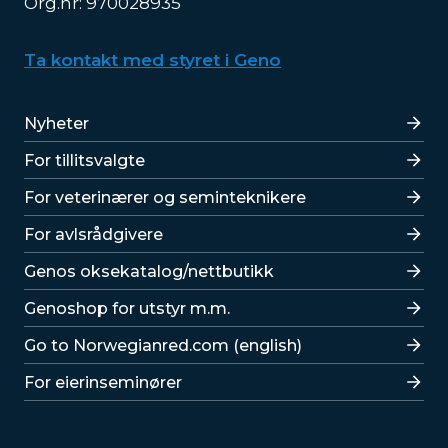
Org.nr: 970028935
Ta kontakt med styret i Geno
Lenker
Nyheter
For tillitsvalgte
For veterinærer og seminteknikere
For avlsrådgivere
Lenker
Genos oksekatalog/nettbutikk
Genoshop for utstyr m.m.
Go to Norwegianred.com (english)
For eierinseminører