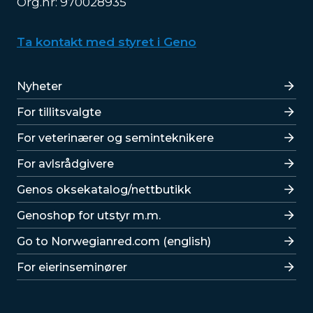
Org.nr: 970028935
Ta kontakt med styret i Geno
Lenker
Nyheter
For tillitsvalgte
For veterinærer og seminteknikere
For avlsrådgivere
Lenker
Genos oksekatalog/nettbutikk
Genoshop for utstyr m.m.
Go to Norwegianred.com (english)
For eierinseminører