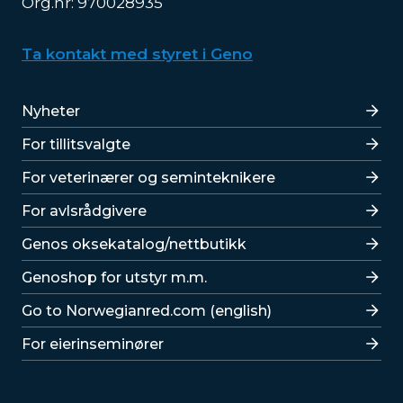
Org.nr: 970028935
Ta kontakt med styret i Geno
Lenker
Nyheter
For tillitsvalgte
For veterinærer og seminteknikere
For avlsrådgivere
Lenker
Genos oksekatalog/nettbutikk
Genoshop for utstyr m.m.
Go to Norwegianred.com (english)
For eierinseminører