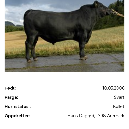
Født:
18.03.2006
Farge:
Svart
Hornstatus :
Kollet
Oppdretter:
Hans Dagrød, 1798 Aremark
Produkter