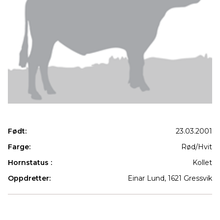
Født:
23.03.2001
Farge:
Rød/Hvit
Hornstatus :
Kollet
Oppdretter:
Einar Lund, 1621 Gressvik
Produkter