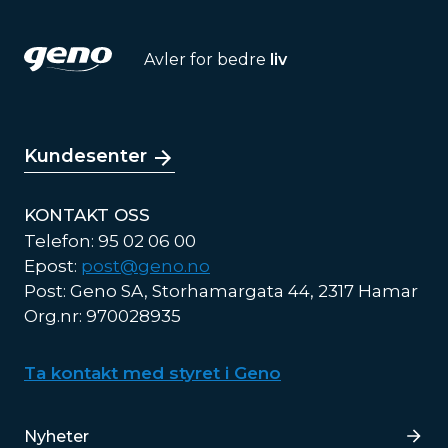
Avler for bedre
liv
Kundesenter
KONTAKT OSS
Telefon: 95 02 06 00
Epost:
post@geno.no
Post: Geno SA, Storhamargata 44, 2317 Hamar
Org.nr: 970028935
Ta kontakt med styret i Geno
Lenker
Nyheter