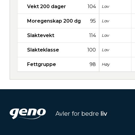
Vekt 200 dager
104
Lav
Moregenskap 200 dg
95
Lav
Slaktevekt
114
Lav
Slakteklasse
100
Lav
Fettgruppe
98
Høy
Avler for bedre
liv