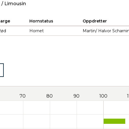
 / Limousin
Farge
Hornstatus
Oppdretter
Rød
Hornet
Martin/ Halvor Scharn
70
80
90
100