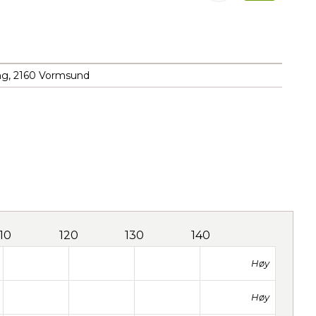
ing, 2160 Vormsund
110
120
130
140
Høy
Høy