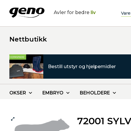
Avler for bedre
liv
Vare
Nettbutikk
Bestill utstyr og hjelpemidler
OKSER
EMBRYO
BEHOLDERE
72001 SYL