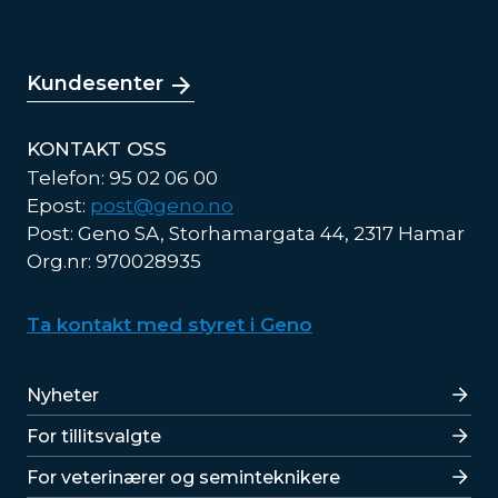
Kundesenter
KONTAKT OSS
Telefon: 95 02 06 00
Epost:
post@geno.no
Post: Geno SA, Storhamargata 44, 2317 Hamar
Org.nr: 970028935
Ta kontakt med styret i Geno
Lenker
Nyheter
For tillitsvalgte
For veterinærer og seminteknikere