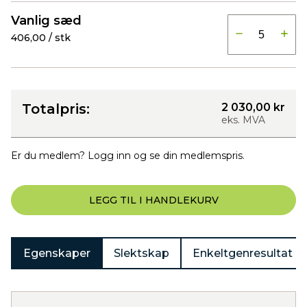
Produkter
Vanlig sæd
406,00 / stk
Totalpris:
2 030,00 kr
eks. MVA
Er du medlem? Logg inn og se din medlemspris.
LEGG TIL I HANDLEKURV
Egenskaper
Slektskap
Enkeltgenresultat