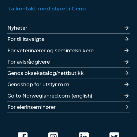
Ta kontakt med styret i Geno
Lenker
Nyheter
For tillitsvalgte
For veterinærer og seminteknikere
For avlsrådgivere
Lenker
Genos oksekatalog/nettbutikk
Genoshop for utstyr m.m.
Go to Norwegianred.com (english)
For eierinseminører