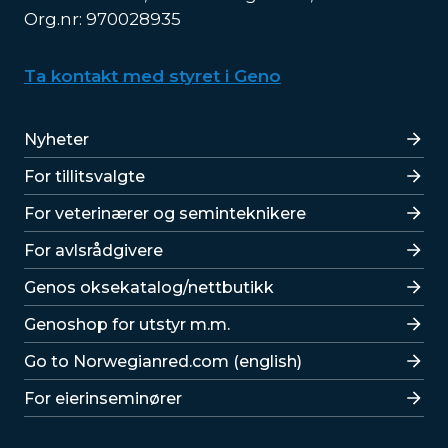
Org.nr: 970028935
Ta kontakt med styret i Geno
Lenker
Nyheter
For tillitsvalgte
For veterinærer og seminteknikere
For avlsrådgivere
Lenker
Genos oksekatalog/nettbutikk
Genoshop for utstyr m.m.
Go to Norwegianred.com (english)
For eierinseminører