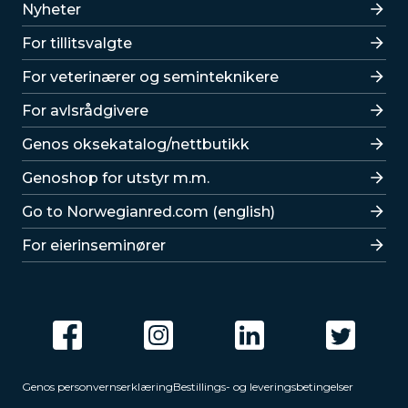
Lenker
Nyheter
For tillitsvalgte
For veterinærer og seminteknikere
For avlsrådgivere
Lenker
Genos oksekatalog/nettbutikk
Genoshop for utstyr m.m.
Go to Norwegianred.com (english)
For eierinseminører
Genos personvernserklæring
Bestillings- og leveringsbetingelser