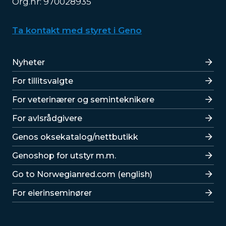
Org.nr: 970028935
Ta kontakt med styret i Geno
Lenker
Nyheter
For tillitsvalgte
For veterinærer og seminteknikere
For avlsrådgivere
Lenker
Genos oksekatalog/nettbutikk
Genoshop for utstyr m.m.
Go to Norwegianred.com (english)
For eierinseminører