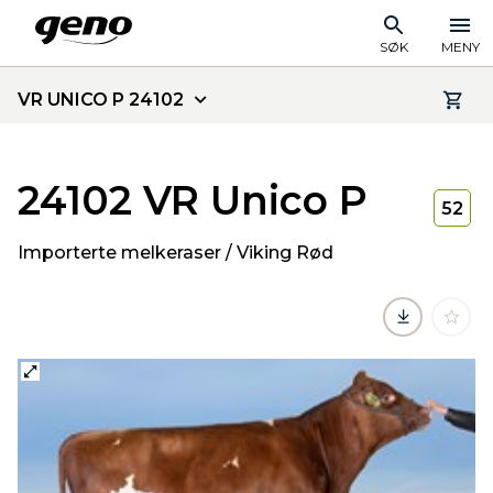
SØK
MENY
VR UNICO P 24102
24102 VR Unico P
52
Importerte melkeraser / Viking Rød