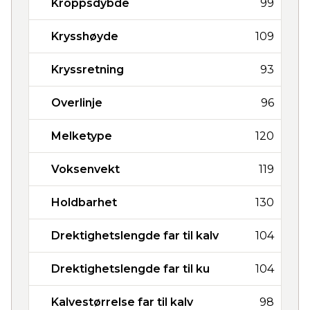
Kroppsdybde
99
Krysshøyde
109
Kryssretning
93
Overlinje
96
Melketype
120
Voksenvekt
119
Holdbarhet
130
Drektighetslengde far til kalv
104
Drektighetslengde far til ku
104
Kalvestørrelse far til kalv
98