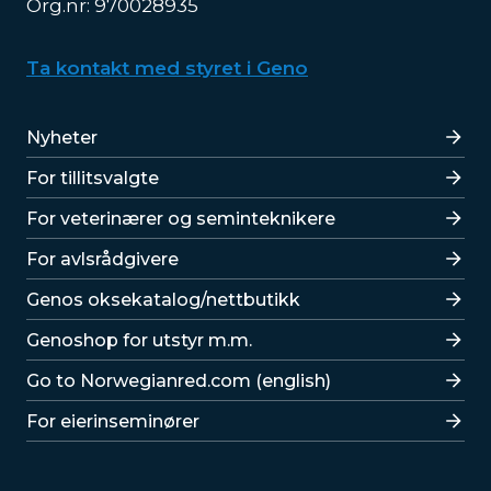
Org.nr: 970028935
Ta kontakt med styret i Geno
Lenker
Nyheter
For tillitsvalgte
For veterinærer og seminteknikere
For avlsrådgivere
Lenker
Genos oksekatalog/nettbutikk
Genoshop for utstyr m.m.
Go to Norwegianred.com (english)
For eierinseminører