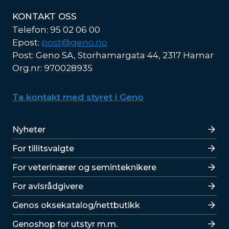
KONTAKT OSS
Telefon: 95 02 06 00
Epost:
post@geno.no
Post: Geno SA, Storhamargata 44, 2317 Hamar
Org.nr: 970028935
Ta kontakt med styret i Geno
Lenker
Nyheter
For tillitsvalgte
For veterinærer og seminteknikere
For avlsrådgivere
Lenker
Genos oksekatalog/nettbutikk
Genoshop for utstyr m.m.