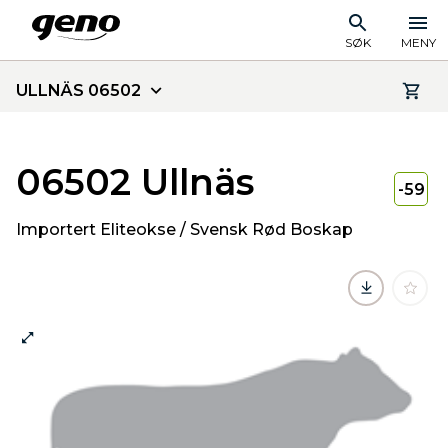
SØK
MENY
ULLNÄS 06502
06502 Ullnäs
-59
Importert Eliteokse / Svensk Rød Boskap