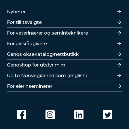
Lenker
Nyheter
For tillitsvalgte
For veterinærer og seminteknikere
For avlsrådgivere
Lenker
Genos oksekatalog/nettbutikk
Genoshop for utstyr m.m.
Go to Norwegianred.com (english)
For eierinseminører