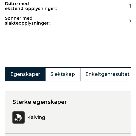
Døtre med
1
eksteriøropplysninger::
Sønner med
4
slakteopplysninger::
Produkter
Egenskaper
Slektskap
Enkeltgenresultat
Sterke egenskaper
Kalving