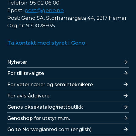
Telefon: 95 02 06 00
Epost:
post@geno.no
Post: Geno SA, Storhamargata 44, 2317 Hamar
Org.nr: 970028935
Ta kontakt med styret i Geno
Lenker
Nyheter
For tillitsvalgte
For veterinærer og seminteknikere
For avlsrådgivere
Lenker
Genos oksekatalog/nettbutikk
Genoshop for utstyr m.m.
Go to Norwegianred.com (english)