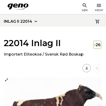
SØK
MENY
INLAG II 22014
22014 Inlag II
-26
Importert Eliteokse / Svensk Rød Boskap