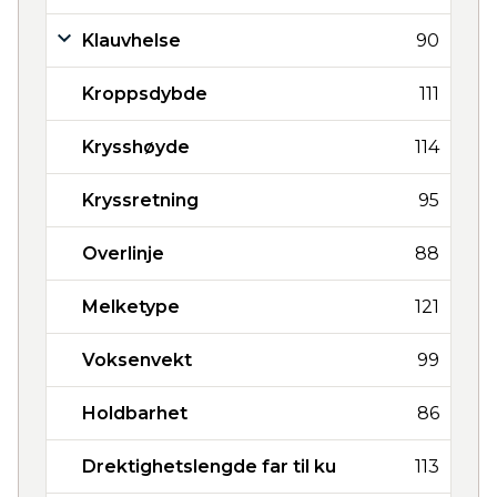
Klauvhelse
90
Kroppsdybde
111
Krysshøyde
114
Kryssretning
95
Overlinje
88
Melketype
121
Voksenvekt
99
Holdbarhet
86
Drektighetslengde far til ku
113