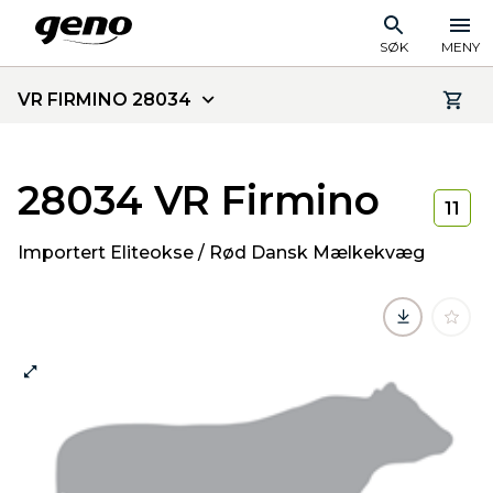
SØK
MENY
VR FIRMINO 28034
28034 VR Firmino
11
Importert Eliteokse / Rød Dansk Mælkekvæg