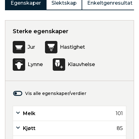
Egenskaper
Slektskap
Enkeltgenresultat
Sterke egenskaper
Jur
Hastighet
Lynne
Klauvhelse
Vis alle egenskaper/verdier
Melk
101
Kjøtt
85