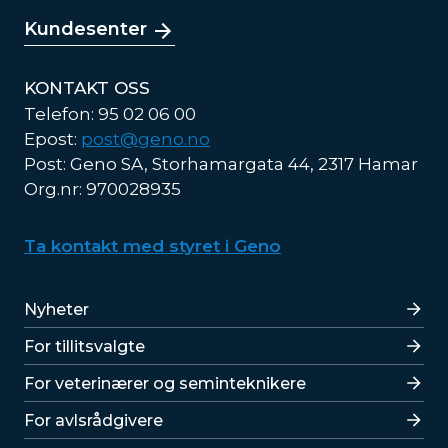
Kundesenter
KONTAKT OSS
Telefon: 95 02 06 00
Epost:
post@geno.no
Post: Geno SA, Storhamargata 44, 2317 Hamar
Org.nr: 970028935
Ta kontakt med styret i Geno
Lenker
Nyheter
For tillitsvalgte
For veterinærer og seminteknikere
For avlsrådgivere