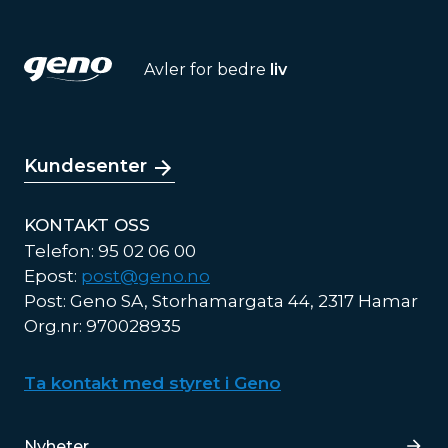
Avler for bedre
liv
Kundesenter
KONTAKT OSS
Telefon: 95 02 06 00
Epost:
post@geno.no
Post: Geno SA, Storhamargata 44, 2317 Hamar
Org.nr: 970028935
Ta kontakt med styret i Geno
Lenker
Nyheter