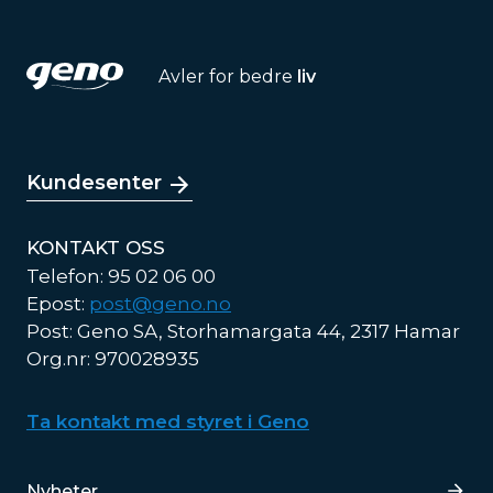
Avler for bedre
liv
Kundesenter
KONTAKT OSS
Telefon: 95 02 06 00
Epost:
post@geno.no
Post: Geno SA, Storhamargata 44, 2317 Hamar
Org.nr: 970028935
Ta kontakt med styret i Geno
Lenker
Nyheter