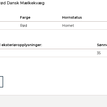
/ Rød Dansk Mælkekvæg
Farge
Hornstatus
Rød
Hornet
 eksteriøropplysninger:
Sønne
35