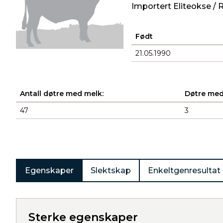
Importert Eliteokse 
Født
21.05.1990
Antall døtre med melk:
Døtre med
47
3
Produkter
Egenskaper
Slektskap
Enkeltgenresultat
Sterke egenskaper