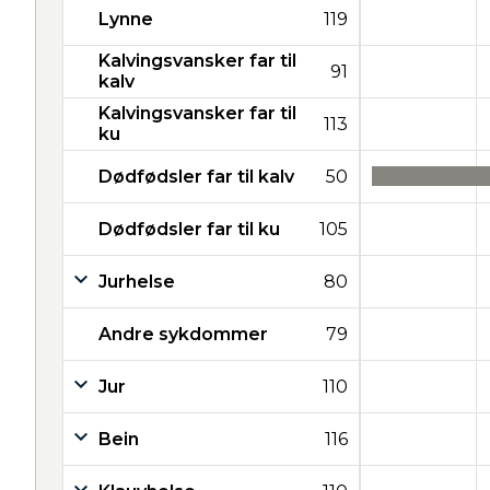
Lynne
119
Kalvingsvansker far til
91
kalv
Kalvingsvansker far til
113
ku
Dødfødsler far til kalv
50
Dødfødsler far til ku
105
Jurhelse
80
Andre sykdommer
79
Jur
110
Bein
116