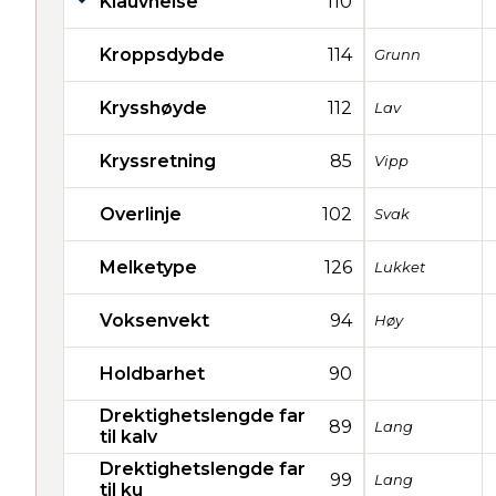
Klauvhelse
110
Kroppsdybde
114
Grunn
Krysshøyde
112
Lav
Kryssretning
85
Vipp
Overlinje
102
Svak
Melketype
126
Lukket
Voksenvekt
94
Høy
Holdbarhet
90
Drektighetslengde far
89
Lang
til kalv
Drektighetslengde far
99
Lang
til ku