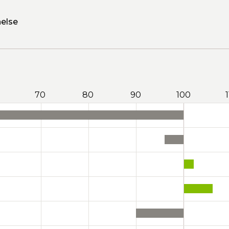
else
70
80
90
100