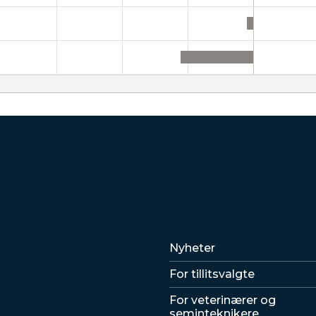
Lenker
Nyheter
For tillitsvalgte
For veterinærer og
seminteknikere