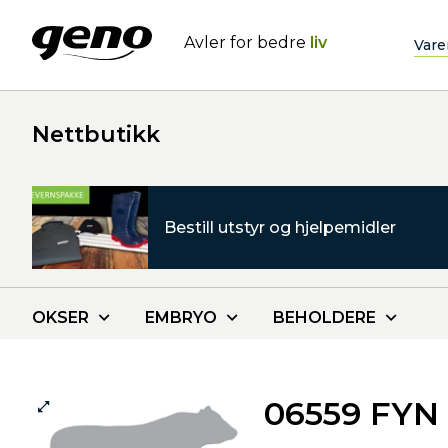
Avler for bedre
liv
Vare
Nettbutikk
Bestill utstyr og hjelpemidler
OKSER
EMBRYO
BEHOLDERE
06559 FYN