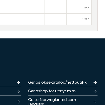
Liten
Liten
Lenker
Genos oksekatalog/nettbutikk
Genoshop for utstyr m.m.
Go to Norwegianred.com
(english)