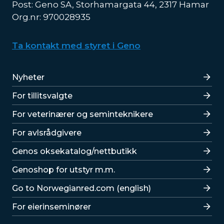
Post: Geno SA, Storhamargata 44, 2317 Hamar
Org.nr: 970028935
Ta kontakt med styret i Geno
Lenker
Nyheter
For tillitsvalgte
For veterinærer og seminteknikere
For avlsrådgivere
Lenker
Genos oksekatalog/nettbutikk
Genoshop for utstyr m.m.
Go to Norwegianred.com (english)
For eierinseminører