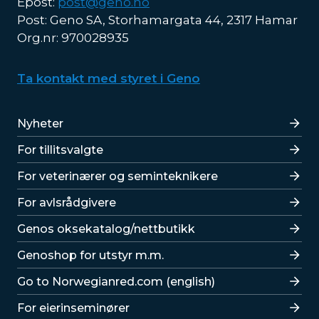
Epost:
post@geno.no
Post: Geno SA, Storhamargata 44, 2317 Hamar
Org.nr: 970028935
Ta kontakt med styret i Geno
Lenker
Nyheter
For tillitsvalgte
For veterinærer og seminteknikere
For avlsrådgivere
Lenker
Genos oksekatalog/nettbutikk
Genoshop for utstyr m.m.
Go to Norwegianred.com (english)
For eierinseminører