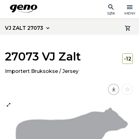
SØK
MENY
VJ ZALT 27073
27073 VJ Zalt
-12
Importert Bruksokse / Jersey