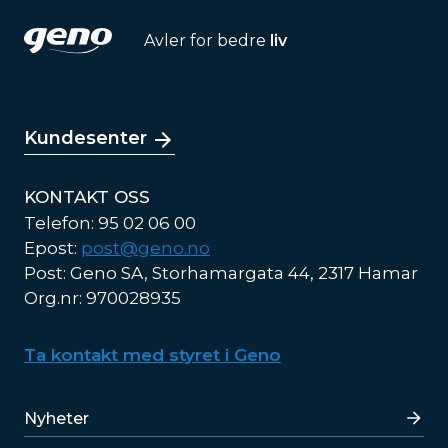
Avler for bedre
liv
Kundesenter
KONTAKT OSS
Telefon: 95 02 06 00
Epost:
post@geno.no
Post: Geno SA, Storhamargata 44, 2317 Hamar
Org.nr: 970028935
Ta kontakt med styret i Geno
Lenker
Nyheter