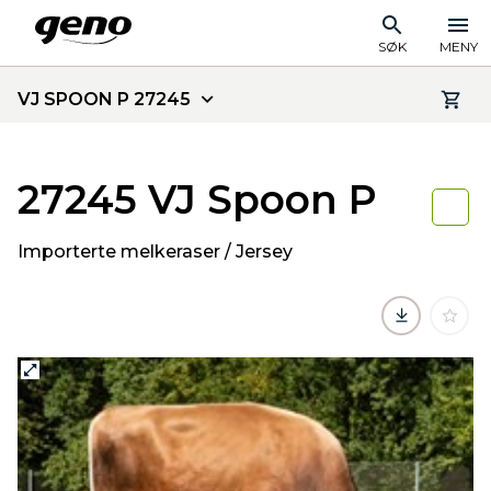
SØK
MENY
VJ SPOON P 27245
27245 VJ Spoon P
Importerte melkeraser / Jersey