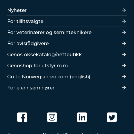
Lenker
Nyheter
For tillitsvalgte
For veterinærer og seminteknikere
For avlsrådgivere
Lenker
Genos oksekatalog/nettbutikk
Genoshop for utstyr m.m.
Go to Norwegianred.com (english)
For eierinseminører