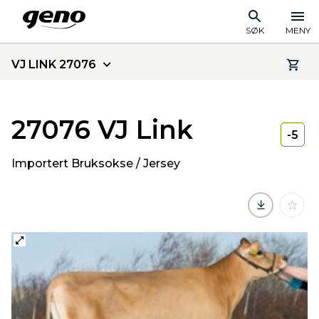
SØK
MENY
VJ LINK 27076
27076 VJ Link
-5
Importert Bruksokse / Jersey