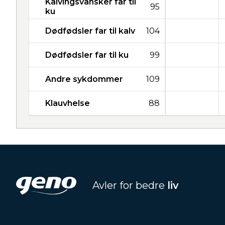
Kalvingsvansker far til
95
ku
Dødfødsler far til kalv
104
Dødfødsler far til ku
99
Andre sykdommer
109
Klauvhelse
88
Avler for bedre
liv