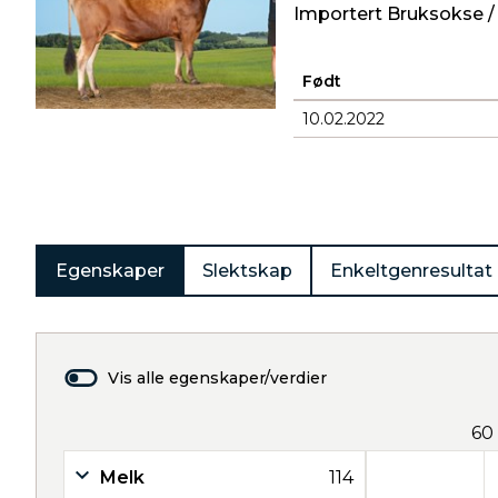
Importert Bruksokse /
Født
10.02.2022
Produkter
Egenskaper
Slektskap
Enkeltgenresultat
Vis alle egenskaper/verdier
60
Melk
114