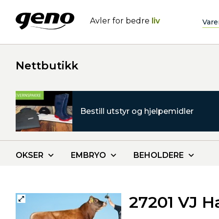
Avler for bedre
liv
Vare
Nettbutikk
Bestill utstyr og hjelpemidler
OKSER
EMBRYO
BEHOLDERE
27201 VJ H