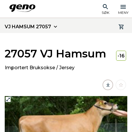
SØK
MENY
VJ HAMSUM 27057
27057 VJ Hamsum
-16
Importert Bruksokse / Jersey