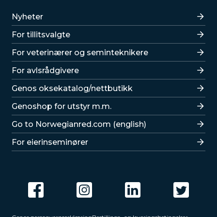
Lenker
Nyheter
For tillitsvalgte
For veterinærer og seminteknikere
For avlsrådgivere
Lenker
Genos oksekatalog/nettbutikk
Genoshop for utstyr m.m.
Go to Norwegianred.com (english)
For eierinseminører