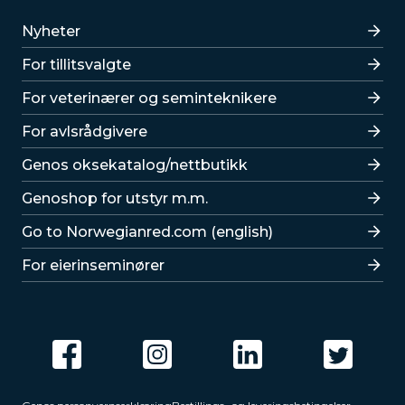
Lenker
Nyheter
For tillitsvalgte
For veterinærer og seminteknikere
For avlsrådgivere
Lenker
Genos oksekatalog/nettbutikk
Genoshop for utstyr m.m.
Go to Norwegianred.com (english)
For eierinseminører