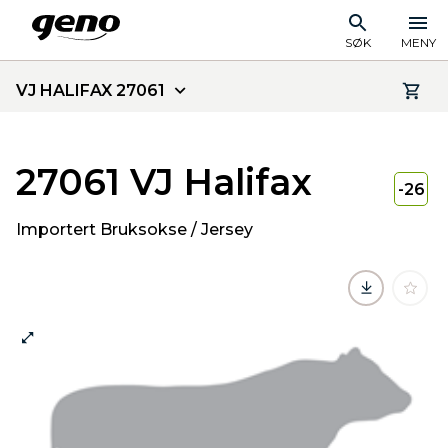
SØK
MENY
VJ HALIFAX 27061
27061 VJ Halifax
-26
Importert Bruksokse / Jersey