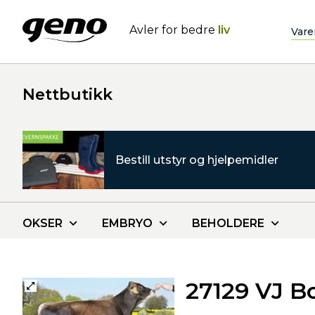
Avler for bedre
liv
Vare
Nettbutikk
Bestill utstyr og hjelpemidler
OKSER
EMBRYO
BEHOLDERE
27129 VJ B