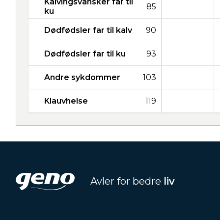
Kalvingsvansker far til
85
ku
Dødfødsler far til kalv
90
Dødfødsler far til ku
93
Andre sykdommer
103
Klauvhelse
119
Avler for bedre
liv