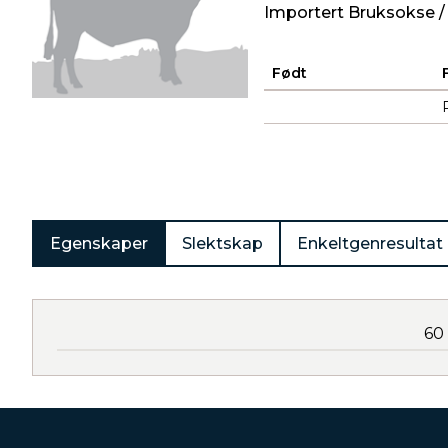
Importert Bruksokse /
Født
Produkter
Egenskaper
Slektskap
Enkeltgenresultat
60