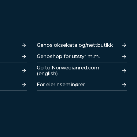
Lenker
Genos oksekatalog/nettbutikk
Genoshop for utstyr m.m.
Go to Norwegianred.com
(english)
For eierinseminører