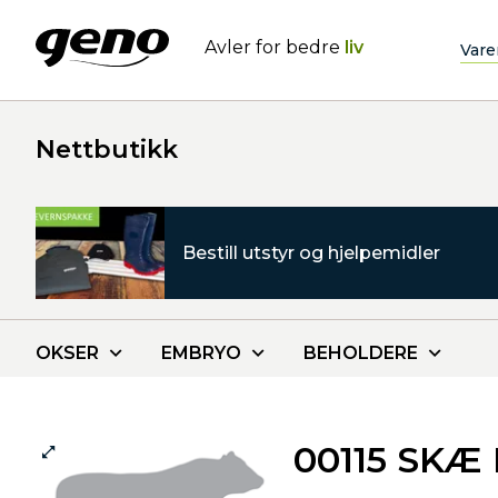
Avler for bedre
liv
Vare
Nettbutikk
Bestill utstyr og hjelpemidler
OKSER
EMBRYO
BEHOLDERE
00115 SKÆ