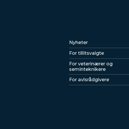
Lenker
Nyheter
For tillitsvalgte
For veterinærer og
seminteknikere
For avlsrådgivere