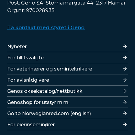
Post: Geno SA, Storhamargata 44, 2317 Hamar
Org.nr: 970028935
Ta kontakt med styret i Geno
Lenker
Nyheter
For tillitsvalgte
For veterinærer og seminteknikere
For avlsrådgivere
Lenker
Genos oksekatalog/nettbutikk
Genoshop for utstyr m.m.
Go to Norwegianred.com (english)
For eierinseminører