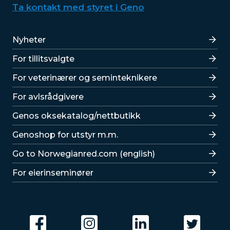
Ta kontakt med styret i Geno
Lenker
Nyheter
For tillitsvalgte
For veterinærer og seminteknikere
For avlsrådgivere
Lenker
Genos oksekatalog/nettbutikk
Genoshop for utstyr m.m.
Go to Norwegianred.com (english)
For eierinseminører