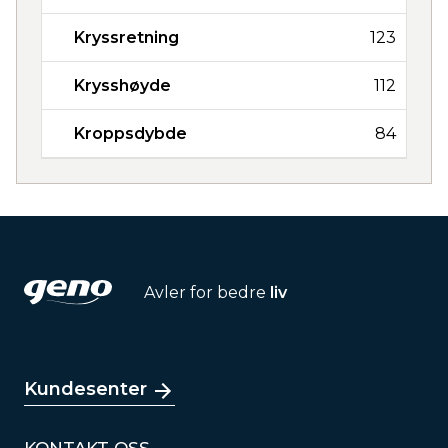
Kryssretning
123
Krysshøyde
112
Kroppsdybde
84
Avler for bedre
liv
Kundesenter