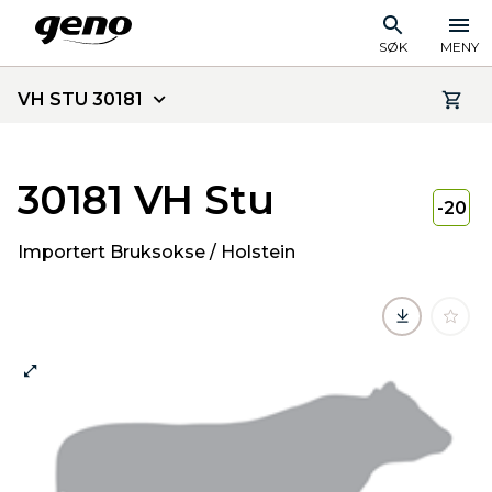
SØK
MENY
VH STU 30181
30181 VH Stu
-20
Importert Bruksokse / Holstein