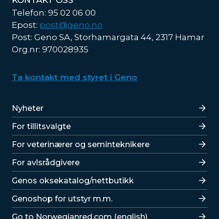
KONTAKT OSS
Telefon: 95 02 06 00
Epost:
post@geno.no
Post: Geno SA, Storhamargata 44, 2317 Hamar
Org.nr: 970028935
Ta kontakt med styret i Geno
Lenker
Nyheter
For tillitsvalgte
For veterinærer og seminteknikere
For avlsrådgivere
Lenker
Genos oksekatalog/nettbutikk
Genoshop for utstyr m.m.
Go to Norwegianred.com (english)