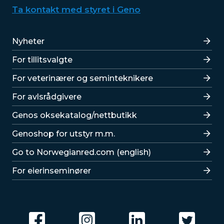
Ta kontakt med styret i Geno
Lenker
Nyheter
For tillitsvalgte
For veterinærer og seminteknikere
For avlsrådgivere
Lenker
Genos oksekatalog/nettbutikk
Genoshop for utstyr m.m.
Go to Norwegianred.com (english)
For eierinseminører