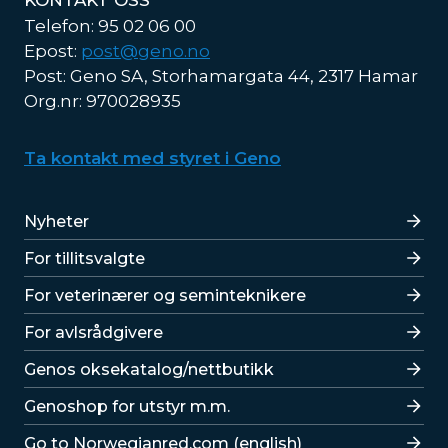
KONTAKT OSS
Telefon: 95 02 06 00
Epost:
post@geno.no
Post: Geno SA, Storhamargata 44, 2317 Hamar
Org.nr: 970028935
Ta kontakt med styret i Geno
Lenker
Nyheter
For tillitsvalgte
For veterinærer og seminteknikere
For avlsrådgivere
Lenker
Genos oksekatalog/nettbutikk
Genoshop for utstyr m.m.
Go to Norwegianred.com (english)