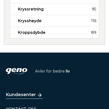
Kryssretning
95
Krysshøyde
116
Kroppsdybde
89
Avler for bedre
liv
Kundesenter