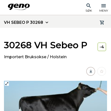
SØK
MENY
VH SEBEO P 30268
30268 VH Sebeo P
-4
Importert Bruksokse / Holstein