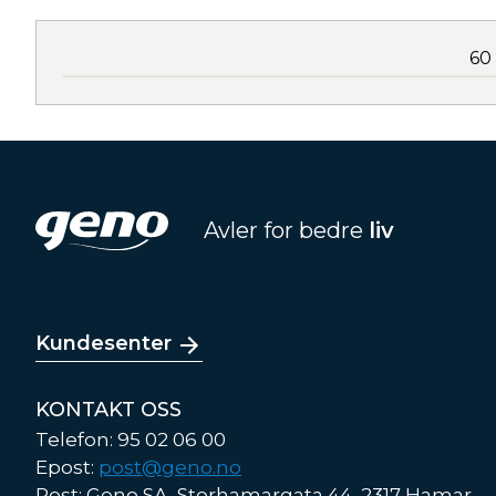
60
Avler for bedre
liv
Kundesenter
KONTAKT OSS
Telefon: 95 02 06 00
Epost:
post@geno.no
Post: Geno SA, Storhamargata 44, 2317 Hamar