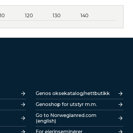
110
120
130
140
Lenker
Genos oksekatalog/nettbutikk
Genoshop for utstyr m.m.
Go to Norwegianred.com
(english)
For eierinseminører