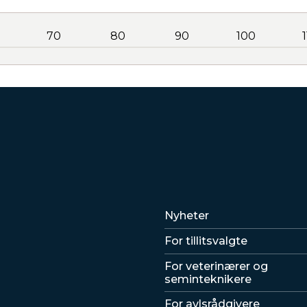
70
80
90
100
Lenker
Nyheter
For tillitsvalgte
For veterinærer og
seminteknikere
For avlsrådgivere