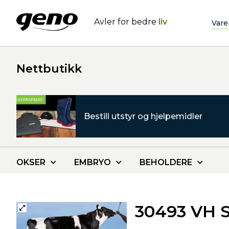
Avler for bedre
liv
Vare
Nettbutikk
Bestill utstyr og hjelpemidler
OKSER
EMBRYO
BEHOLDERE
30493 VH S