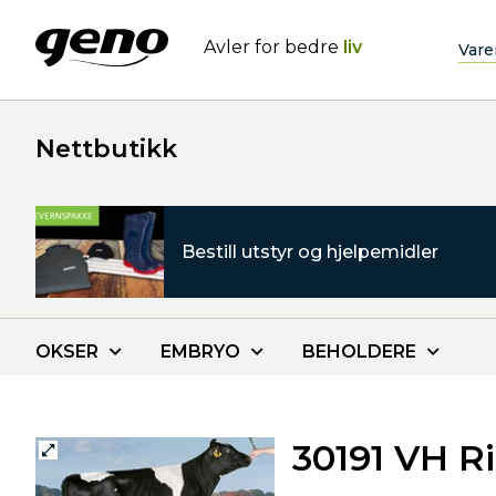
Avler for bedre
liv
Vare
Nettbutikk
Bestill utstyr og hjelpemidler
OKSER
EMBRYO
BEHOLDERE
30191 VH R