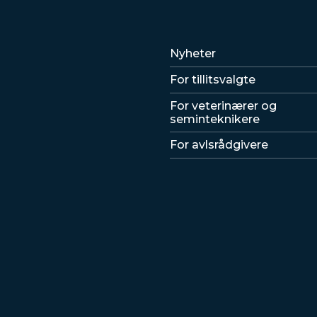
Lenker
Nyheter
For tillitsvalgte
For veterinærer og
seminteknikere
For avlsrådgivere