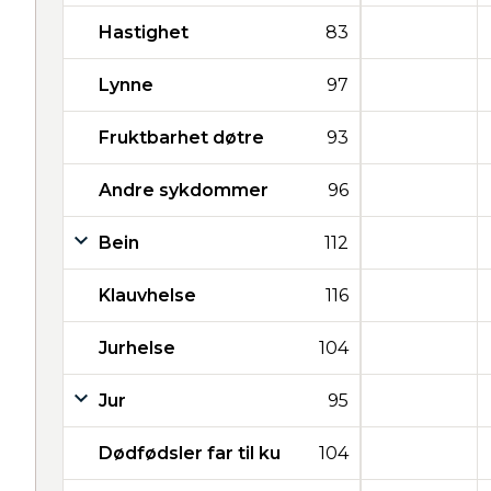
Hastighet
83
Lynne
97
Fruktbarhet døtre
93
Andre sykdommer
96
Bein
112
Klauvhelse
116
Jurhelse
104
Jur
95
Dødfødsler far til ku
104