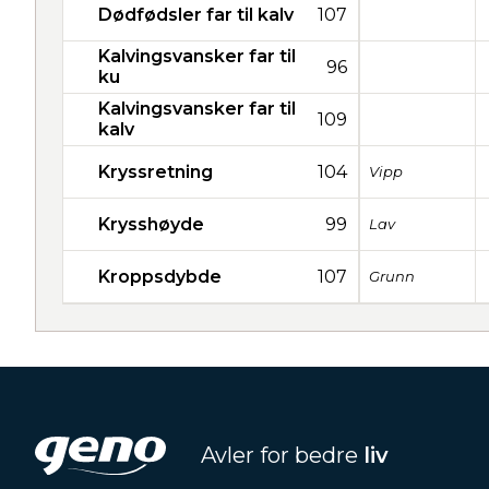
Dødfødsler far til kalv
107
Kalvingsvansker far til
96
ku
Kalvingsvansker far til
109
kalv
Kryssretning
104
Vipp
Krysshøyde
99
Lav
Kroppsdybde
107
Grunn
Avler for bedre
liv