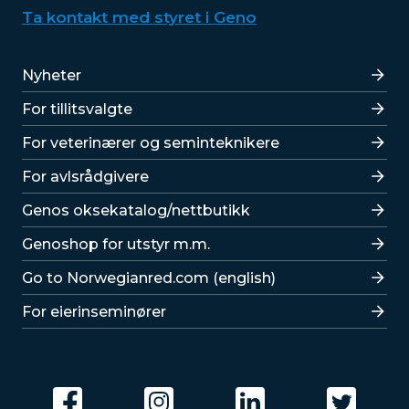
Ta kontakt med styret i Geno
Lenker
Nyheter
For tillitsvalgte
For veterinærer og seminteknikere
For avlsrådgivere
Lenker
Genos oksekatalog/nettbutikk
Genoshop for utstyr m.m.
Go to Norwegianred.com (english)
For eierinseminører