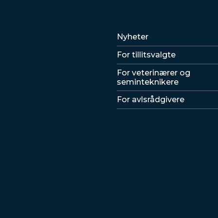
Lenker
Nyheter
For tillitsvalgte
For veterinærer og
seminteknikere
For avlsrådgivere