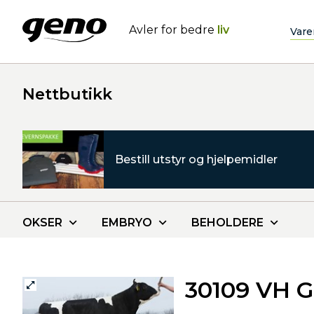
Avler for bedre
liv
Vare
Nettbutikk
Bestill utstyr og hjelpemidler
OKSER
EMBRYO
BEHOLDERE
30109 VH G