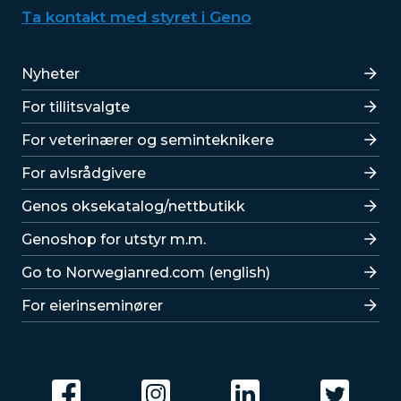
Ta kontakt med styret i Geno
Lenker
Nyheter
For tillitsvalgte
For veterinærer og seminteknikere
For avlsrådgivere
Lenker
Genos oksekatalog/nettbutikk
Genoshop for utstyr m.m.
Go to Norwegianred.com (english)
For eierinseminører