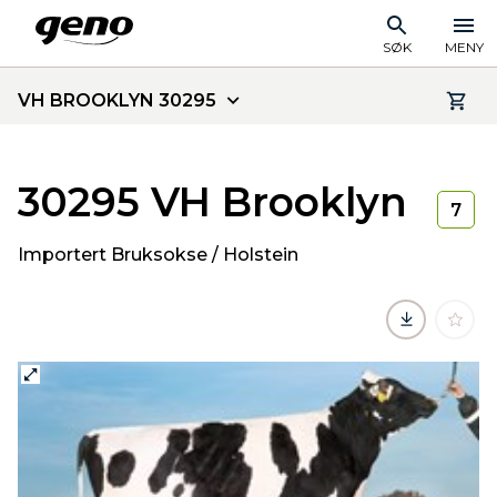
SØK
MENY
VH BROOKLYN 30295
30295 VH Brooklyn
7
Importert Bruksokse / Holstein