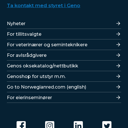
Ta kontakt med styret i Geno
Lenker
Nyheter
For tillitsvalgte
For veterinærer og seminteknikere
For avlsrådgivere
Lenker
Genos oksekatalog/nettbutikk
Genoshop for utstyr m.m.
Go to Norwegianred.com (english)
For eierinseminører