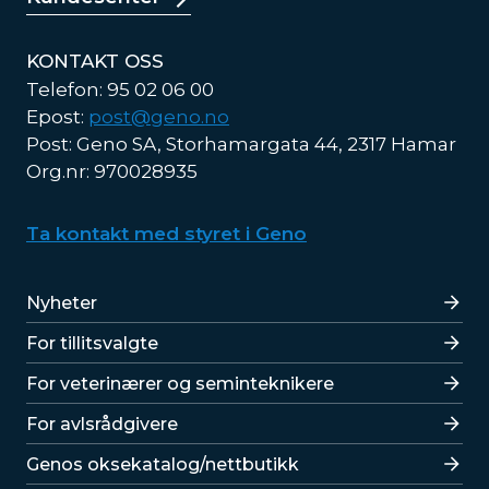
KONTAKT OSS
Telefon: 95 02 06 00
Epost:
post@geno.no
Post: Geno SA, Storhamargata 44, 2317 Hamar
Org.nr: 970028935
Ta kontakt med styret i Geno
Lenker
Nyheter
For tillitsvalgte
For veterinærer og seminteknikere
For avlsrådgivere
Lenker
Genos oksekatalog/nettbutikk