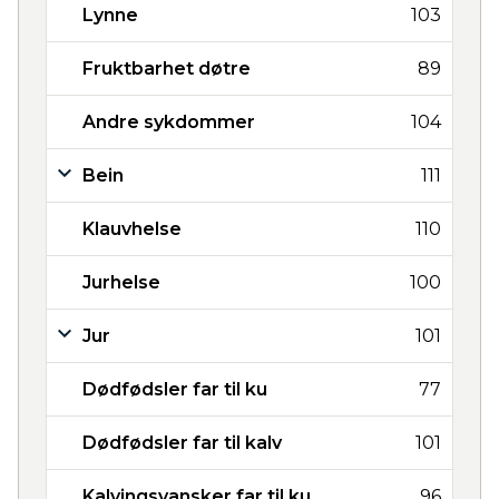
Lynne
103
Fruktbarhet døtre
89
Andre sykdommer
104
Bein
111
Klauvhelse
110
Jurhelse
100
Jur
101
Dødfødsler far til ku
77
Dødfødsler far til kalv
101
Kalvingsvansker far til ku
96