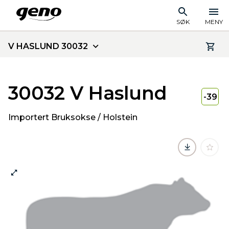
SØK
MENY
V HASLUND 30032
30032 V Haslund
-39
Importert Bruksokse / Holstein