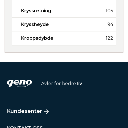
Kryssretning
105
Krysshøyde
94
Kroppsdybde
122
Avler for bedre
liv
Kundesenter