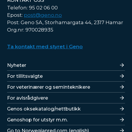
KONTAKT OSS
Telefon: 95 02 06 00
Epost:
post@geno.no
Post: Geno SA, Storhamargata 44, 2317 Hamar
Org.nr: 970028935
Ta kontakt med styret i Geno
Lenker
Nyheter
For tillitsvalgte
For veterinærer og seminteknikere
For avlsrådgivere
Lenker
Genos oksekatalog/nettbutikk
Genoshop for utstyr m.m.
Go to Norwegianred.com (english)