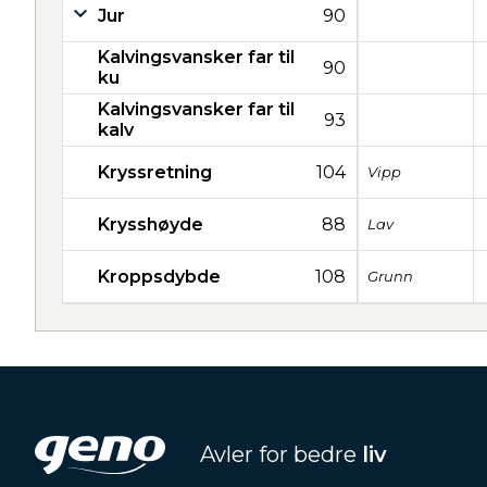
Jur
90
Kalvingsvansker far til
90
ku
Kalvingsvansker far til
93
kalv
Kryssretning
104
Vipp
Krysshøyde
88
Lav
Kroppsdybde
108
Grunn
Avler for bedre
liv