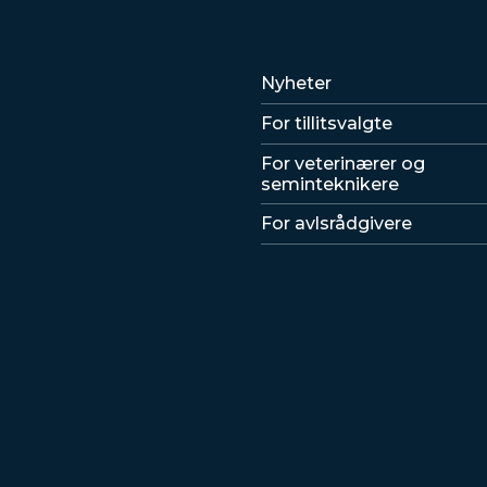
Lenker
Nyheter
For tillitsvalgte
For veterinærer og
seminteknikere
For avlsrådgivere