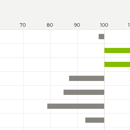
70
80
90
100