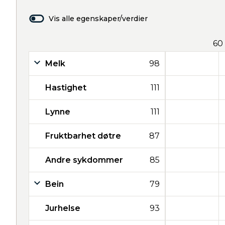
Vis alle egenskaper/verdier
60
Melk
98
Hastighet
111
Lynne
111
Fruktbarhet døtre
87
Andre sykdommer
85
Bein
79
Jurhelse
93