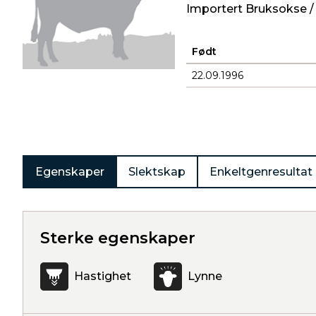
Importert Bruksokse /
Født
22.09.1996
Produkter
Egenskaper
Slektskap
Enkeltgenresultat
Sterke egenskaper
Hastighet
Lynne